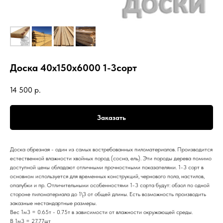
Доска 40х150х6000 1-3сорт
14 500
р.
Заказать
Доска обрезная - один из самых востребованных пиломатериалов. Производится
естественной влажности хвойных пород (сосна, ель). Эти породы дерева помимо
доступной цены обладают отличными прочностными показателями. 1-3 сорт в
основном используется для временных конструкций, чернового пола, настилов,
опалубки и пр. Отличительными особенностями 1-3 сорта будут: обзол по одной
стороне пиломатериала до 1\3 от общей длины. Есть возможность производить
заказные нестандартные размеры.
Вес 1м3 = 0.65т - 0.75т в зависимости от влажности окружающей среды.
В 1м3 = 27,77шт