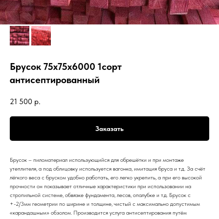
Брусок 75х75х6000 1сорт
антисептированный
21 500
р.
Заказать
Брусок – пиломатериал использующийся для обрешётки и при монтаже
утеплителя, а под облицовку используется вагонка, имитация бруса и т.д. За счёт
лёгкого веса с бруском удобно работать, его легко укрепить, а при его высокой
прочности он показывает отличные характеристики при использовании на
стропильной системе, обвязке фундамента, лесов, опалубке и т.д. Брусок с
+-2/3мм геометрии по ширине и толщине, чистый с максимально допустимым
«карандашным» обзолом. Производится услуга антисептирования путём