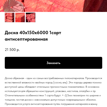
Доска 40х150х6000 1сорт
антисептированная
21 500
р.
Заказать
Доска обрезная - один из самых востребованных пиломатериалов. Производится
естественной влажности хвойных пород (сосна, ель). Эти породы дерева помимо
доступной цены обладают отличными прочностными показателями. В основном
используется для обрешетки конструкций, упаковки, настилов, опалубки и пр.
Отличительными особенностями 1 сорта будут: +-2/3мм геометрии по ширине и
толщине, чистая доска с максимально допустимым «карандашным» обзолом.
Производится услуга антисептирования путём погружения материала в ванну.